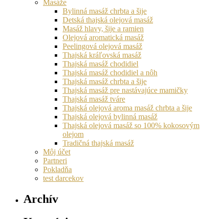
Masáže
Bylinná masáž chrbta a šije
Detská thajská olejová masáž
Masáž hlavy, šije a ramien
Olejová aromatická masáž
Peelingová olejová masáž
Thajská kráľovská masáž
Thajská masáž chodidiel
Thajská masáž chodidiel a nôh
Thajská masáž chrbta a šije
Thajská masáž pre nastávajúce mamičky
Thajská masáž tváre
Thajská olejová aroma masáž chrbta a šije
Thajská olejová bylinná masáž
Thajská olejová masáž so 100% kokosovým
olejom
Tradičná thajská masáž
Môj účet
Partneri
Pokladňa
test darcekov
Archív