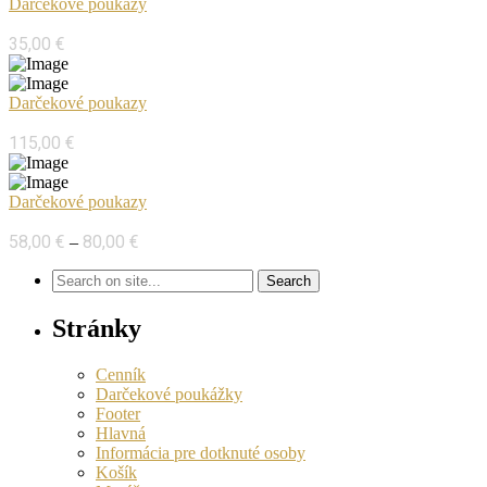
Darčekové poukazy
Thajská masáž tváre
35,00
€
Darčekové poukazy
Thajská kráľovská masáž
115,00
€
Darčekové poukazy
Thajská olejová masáž so 100% kokosovým olejom
Price
58,00
€
80,00
€
–
range:
58,00 €
through
80,00 €
Stránky
Cenník
Darčekové poukážky
Footer
Hlavná
Informácia pre dotknuté osoby
Košík