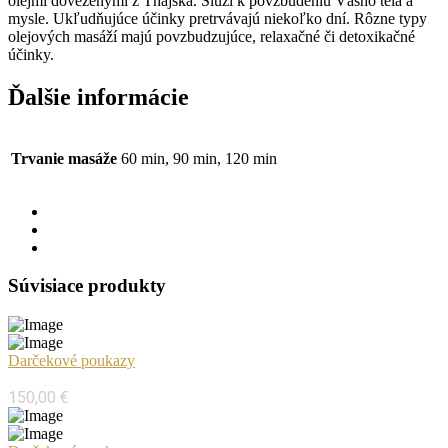
olejmi dovezenými z Thajska. Slúži k povzbudeniu Vášho tela a
mysle. Ukľudňujúce účinky pretrvávajú niekoľko dní. Rôzne typy
olejových masáží majú povzbudzujúce, relaxačné či detoxikačné
účinky.
Ďalšie informácie
Trvanie masáže
60 min, 90 min, 120 min
Súvisiace produkty
Darčekové poukazy
Darčekový poukaz na thajské masáže v hodnote 150 €
150,00
€