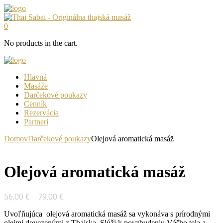
0
No products in the cart.
Hlavná
Masáže
Darčekové poukazy
Cenník
Rezervácia
Partneri
Domov
Darčekové poukazy
Olejová aromatická masáž
Olejová aromatická masáž
Price
56,00
€
79,00
€
–
range:
Uvoľňujúca olejová aromatická masáž sa vykonáva s prírodnými
56,00 €
olejmi dovezenými z Thajska. Slúži k povzbudeniu Vášho tela a
through