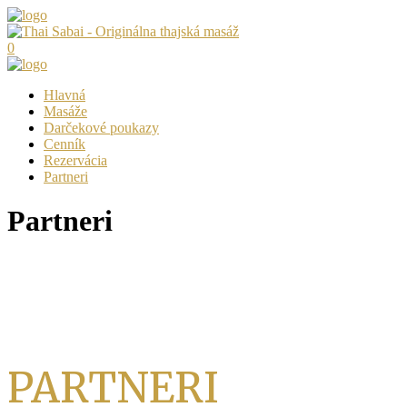
0
Hlavná
Masáže
Darčekové poukazy
Cenník
Rezervácia
Partneri
Partneri
PARTNERI